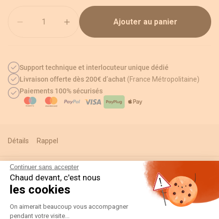
Quantité
Ajouter au panier
Support technique et interlocuteur unique dédié
Livraison offerte dès 200€ d’achat
(France Métropolitaine)
Paiements 100% sécurisés
Détails
Rappel
Continuer sans accepter
Chaud devant, c'est nous
Informations techniques
les cookies
Plateforme de Gestion du Consentement
On aimerait beaucoup vous accompagner
pendant votre visite...