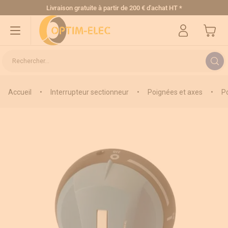
Allez au contenu
Livraison gratuite
à partir de 200 € d'achat HT
*
Mon pa
Rechercher...
Accueil
•
Interrupteur sectionneur
•
Poignées et axes
•
Po