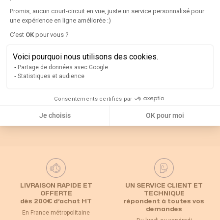
Détails
Promis, aucun court-circuit en vue, juste un service personnalisé pour
une expérience en ligne améliorée :)
Axeptio consent
C'est
OK
pour vous ?
Rappel
Voici pourquoi nous utilisons des cookies.
Catégories associées
Partage de données avec Google
Statistiques et audience
Interrupteur
Consentements certifiés par
Default Category
Poignées et axes
sectionneur
Je choisis
OK pour moi
LIVRAISON RAPIDE ET
UN SERVICE CLIENT ET
OFFERTE
TECHNIQUE
dès 200€ d’achat HT
répondent à toutes vos
demandes
En France métropolitaine