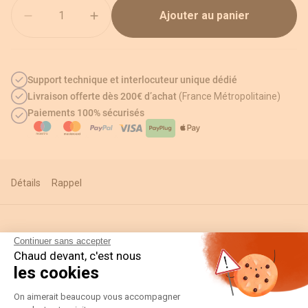
Quantité
Ajouter au panier
Support technique et interlocuteur unique dédié
Livraison offerte dès 200€ d’achat
(France Métropolitaine)
Paiements 100% sécurisés
Détails
Rappel
Informations techniques
Continuer sans accepter
Chaud devant, c'est nous
les cookies
Plateforme de Gestion du Consentement
Détails
On aimerait beaucoup vous accompagner