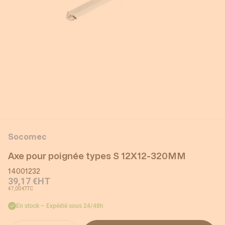
Socomec
Axe pour poignée types S 12X12-320MM
14001232
39,17 €
HT
47,00 €
TTC
En stock – Expédié sous 24/48h