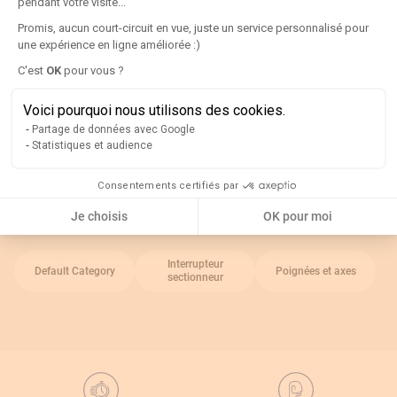
pendant votre visite...
Série :
1400
Promis, aucun court-circuit en vue, juste un service personnalisé pour
une expérience en ligne améliorée :)
Longueur :
320mm
Axeptio consent
C'est
OK
pour vous ?
A utiliser avec :
FUSERBLOC
Type d'accessoire :
Axe pour poignée externe
Voici pourquoi nous utilisons des cookies.
Partage de données avec Google
Statistiques et audience
Rappel
Consentements certifiés par
Catégories associées
Je choisis
OK pour moi
Interrupteur
Default Category
Poignées et axes
sectionneur