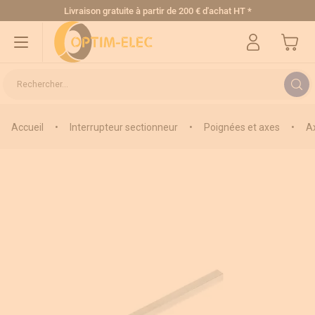
Allez au contenu
Livraison gratuite
à partir de 200 € d'achat HT
*
Mon pa
Rechercher...
Accueil
•
Interrupteur sectionneur
•
Poignées et axes
•
A