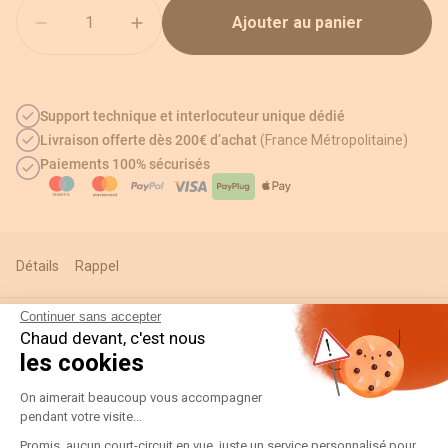
Quantité
Ajouter au panier
Support technique et interlocuteur unique dédié
Livraison offerte dès 200€ d’achat
(France Métropolitaine)
Paiements 100% sécurisés
Détails
Rappel
Continuer sans accepter
Chaud devant, c'est nous
Informations techniques
les cookies
Plateforme de Gestion du Consentement
On aimerait beaucoup vous accompagner
pendant votre visite...
Détails
Promis, aucun court-circuit en vue, juste un service personnalisé pour