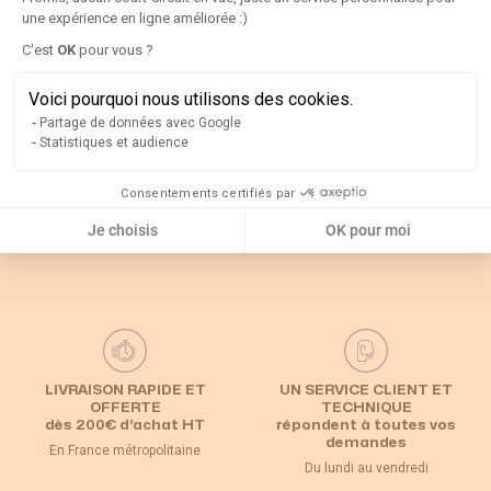
une expérience en ligne améliorée :)
Axeptio consent
C'est
OK
pour vous ?
Rappel
Voici pourquoi nous utilisons des cookies.
Partage de données avec Google
Catégories associées
Statistiques et audience
Consentements certifiés par
Interrupteur
Default Category
Poignées et axes
sectionneur
Je choisis
OK pour moi
LIVRAISON RAPIDE ET
UN SERVICE CLIENT ET
OFFERTE
TECHNIQUE
dès 200€ d’achat HT
répondent à toutes vos
demandes
En France métropolitaine
Du lundi au vendredi