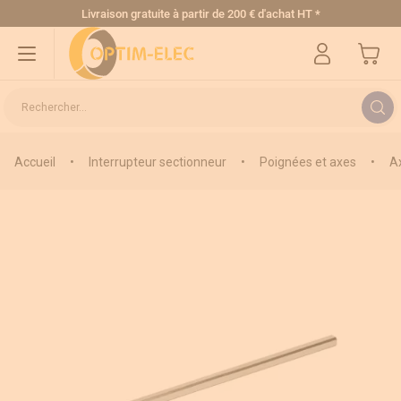
Allez au contenu
Livraison gratuite
à partir de 200 € d'achat HT
*
Mon pa
Rechercher...
Accueil
•
Interrupteur sectionneur
•
Poignées et axes
•
A